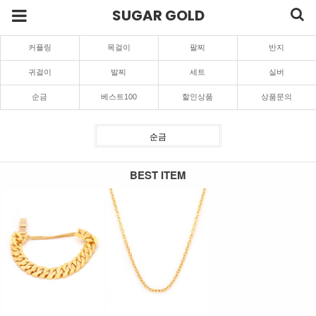
SUGAR GOLD
커플링
목걸이
팔찌
반지
귀걸이
발찌
세트
실버
순금
베스트100
할인상품
상품문의
순금
BEST ITEM