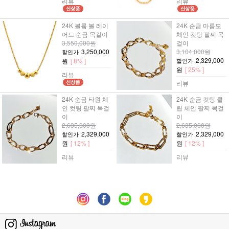
리뷰
리뷰
24K 볼륨 볼 레이
24K 순금 마름모
어드 순금 목걸이
체인 컷팅 팔찌 목
3,550,000원
걸이
3,250,000
3,104,000원
할인가
2,329,000
원
[ 8% ]
할인가
원
[ 25% ]
리뷰
리뷰
24K 순금 타원 체
24K 순금 컷팅 클
인 컷팅 팔찌 목걸
립 체인 팔찌 목걸
이
이
2,635,000원
2,635,000원
2,329,000
2,329,000
할인가
할인가
원
[ 12% ]
원
[ 12% ]
리뷰
리뷰