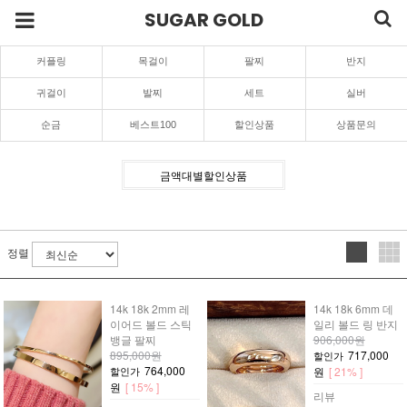
SUGAR GOLD
커플링
목걸이
팔찌
반지
귀걸이
발찌
세트
실버
순금
베스트100
할인상품
상품문의
금액대별할인상품
정렬
14k 18k 2mm 레
14k 18k 6mm 데
이어드 볼드 스틱
일리 볼드 링 반지
뱅글 팔찌
906,000원
895,000원
717,000
할인가
764,000
할인가
원
[ 21% ]
원
[ 15% ]
리뷰