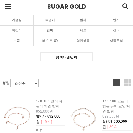
SUGAR GOLD
커플링
목걸이
팔찌
반지
귀걸이
발찌
세트
실버
순금
베스트100
할인상품
상품문의
금액대별발찌
정렬
14K 18K 열쇠 자
14K 18K 크로버
물쇠 체인 발찌
행운 큐빅 꼬임 체
852,000원
인 발찌
692,000
829,000원
할인가
660,000
원
[ 19% ]
할인가
원
[ 20% ]
리뷰