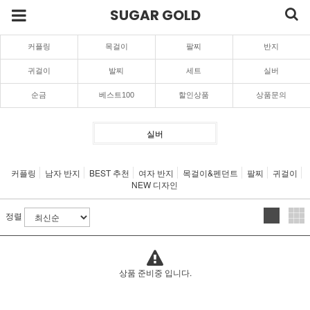
SUGAR GOLD
커플링
목걸이
팔찌
반지
귀걸이
발찌
세트
실버
순금
베스트100
할인상품
상품문의
실버
커플링
남자 반지
BEST 추천
여자 반지
목걸이&펜던트
팔찌
귀걸이
NEW 디자인
정렬
상품 준비중 입니다.