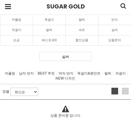
SUGAR GOLD
커플링
목걸이
팔찌
반지
귀걸이
발찌
세트
실버
순금
베스트100
할인상품
상품문의
실버
커플링
남자 반지
BEST 추천
여자 반지
목걸이&펜던트
팔찌
귀걸이
NEW 디자인
정렬
상품 준비중 입니다.