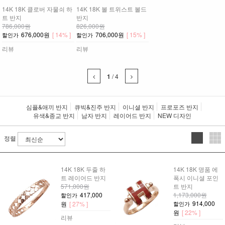
14K 18K 클로버 자물쇠 하
14K 18K 볼 트위스트 볼드
트 반지
반지
786,000원
826,000원
676,000원
[ 14% ]
706,000원
[ 15% ]
할인가
할인가
리뷰
리뷰
1
/
4
심플&애끼 반지
큐빅&진주 반지
이니셜 반지
프로포즈 반지
유색&종교 반지
남자 반지
레이어드 반지
NEW 디자인
정렬
14K 18K 두줄 하
14K 18K 명품 에
트 레이어드 반지
폭시 이니셜 포인
571,000원
트 반지
417,000
1,173,000원
할인가
914,000
원
[ 27% ]
할인가
원
[ 22% ]
리뷰