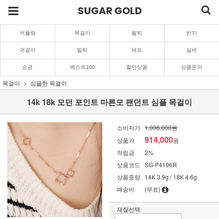
SUGAR GOLD
커플링
목걸이
팔찌
반지
귀걸이
발찌
세트
실버
순금
베스트100
할인상품
상품문의
목걸이
심플한 목걸이
14k 18k 모던 포인트 마른모 팬던트 심플 목걸이
소비자가
1,006,000원
914,000
상품가
원
적립금
2%
상품코드
SG-P4196R
상품중량
14K 3.9g / 18K 4.6g
배송비
(무료)
재질선택