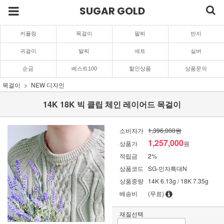
SUGAR GOLD
커플링
목걸이
팔찌
반지
귀걸이
발찌
세트
실버
순금
베스트100
할인상품
상품문의
목걸이
NEW 디자인
14K 18K 빅 클립 체인 레이어드 목걸이
소비자가
1,396,000원
1,257,000
상품가
원
적립금
2%
상품코드
SG-민자특대N
상품중량
14K 6.13g / 18K 7.35g
배송비
(무료)
재질선택