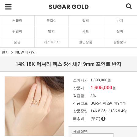
SUGAR GOLD
커플링
목걸이
팔찌
반지
귀걸이
발찌
세트
실버
순금
베스트100
할인상품
상품문의
반지
NEW 디자인
14K 18K 럭셔리 렉스 5선 체인 9mm 포인트 반지
소비자가
1,893,000원
1,605,000
상품가
원
적립금
2%
상품코드
SG-5선렉스반지9mm
상품중량
14K 8.25g / 18K 9.49g
배송비
(무료)
재질선택