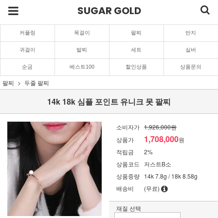
SUGAR GOLD
커플링
목걸이
팔찌
반지
귀걸이
발찌
세트
실버
순금
베스트100
할인상품
상품문의
팔찌
두줄 팔찌
14k 18k 심플 포인트 유니크 못 팔찌
소비자가
1,926,000원
1,708,000
상품가
원
적립금
2%
상품코드
저스트B소
상품중량
14k 7.8g / 18k 8.58g
배송비
(무료)
재질 선택