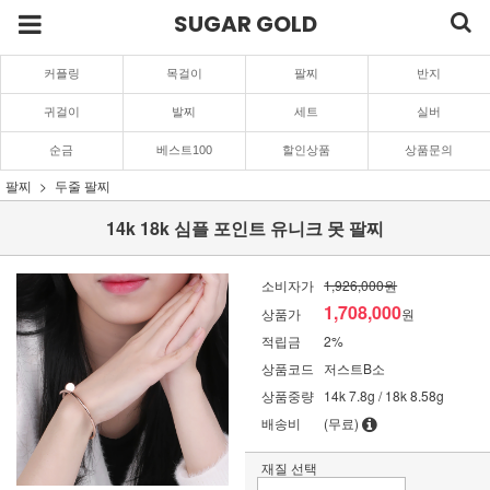
SUGAR GOLD
커플링
목걸이
팔찌
반지
귀걸이
발찌
세트
실버
순금
베스트100
할인상품
상품문의
팔찌
두줄 팔찌
14k 18k 심플 포인트 유니크 못 팔찌
소비자가
1,926,000원
1,708,000
상품가
원
적립금
2%
상품코드
저스트B소
상품중량
14k 7.8g / 18k 8.58g
배송비
(무료)
재질 선택