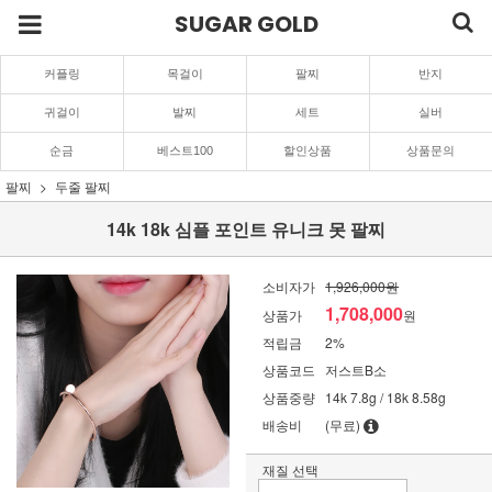
SUGAR GOLD
커플링
목걸이
팔찌
반지
귀걸이
발찌
세트
실버
순금
베스트100
할인상품
상품문의
팔찌
두줄 팔찌
14k 18k 심플 포인트 유니크 못 팔찌
소비자가
1,926,000원
1,708,000
상품가
원
적립금
2%
상품코드
저스트B소
상품중량
14k 7.8g / 18k 8.58g
배송비
(무료)
재질 선택