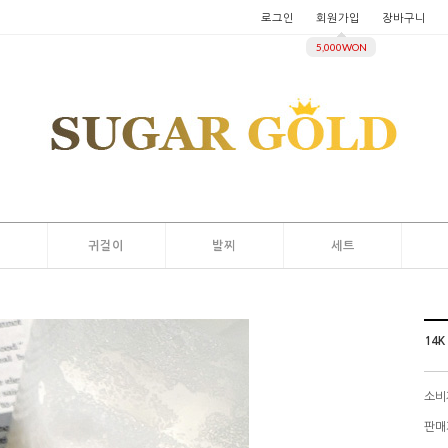
로그인
회원가입
장바구니
5,000WON
지
귀걸이
발찌
세트
14K
소비
판매