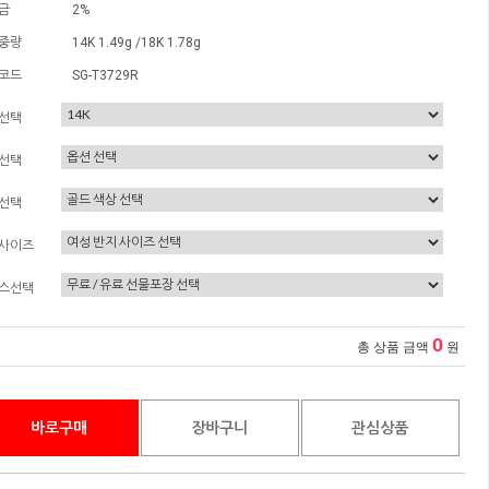
금
2%
중량
14K 1.49g /18K 1.78g
코드
SG-T3729R
선택
선택
선택
사이즈
스선택
0
총 상품 금액
원
바로구매
장바구니
관심상품