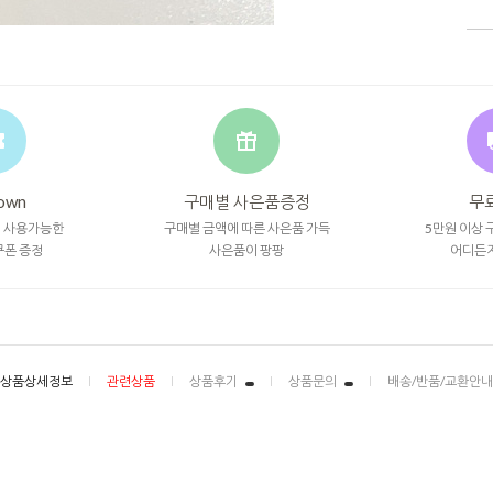
own
구매별 사은품증정
무
시 사용가능한
구매별 금액에 따른 사은품 가득
5만원 이상 
쿠폰 증정
사은품이 팡팡
어디든
상품상세정보
관련상품
상품후기
상품문의
배송/반품/교환안내