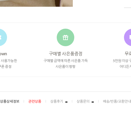
own
구매별 사은품증정
무
시 사용가능한
구매별 금액에 따른 사은품 가득
5만원 이상 
쿠폰 증정
사은품이 팡팡
어디든
상품상세정보
관련상품
상품후기
상품문의
배송/반품/교환안내