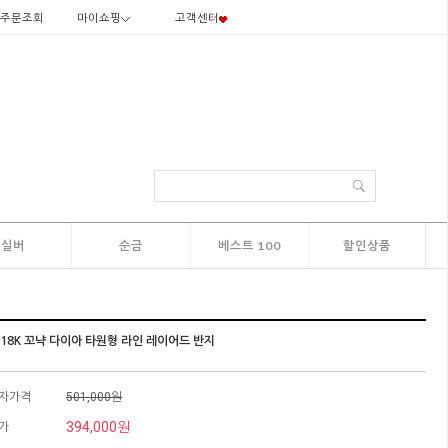
주문조회
마이쇼핑
고객센터
실버
순금
베스트 100
할인상품
K 18K 꼬냑 다이아 타원형 라인 레이어드 반지
자가격
501,000원
394,000원
가