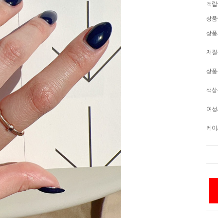
적립
상품
상품
재질
상품
색상
여성
케이