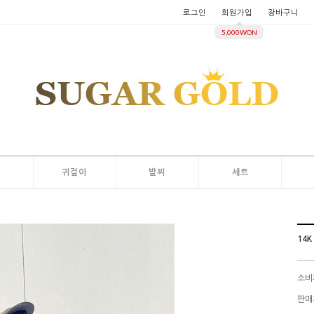
로그인
회원가입
장바구니
5,000WON
지
귀걸이
발찌
세트
14
소비
판매