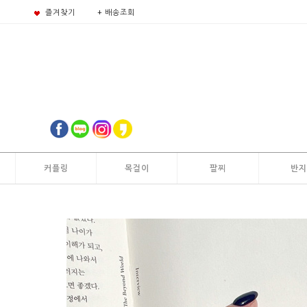
즐겨찾기
+ 배송조회
커플링
목걸이
팔찌
반