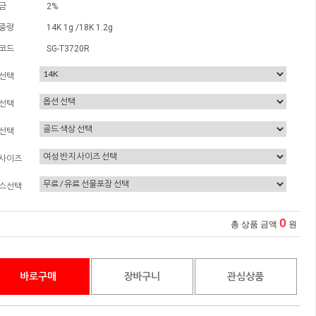
금
2%
중량
14K 1g /18K 1.2g
코드
SG-T3720R
선택
선택
선택
사이즈
스선택
0
총 상품 금액
원
바로구매
장바구니
관심상품