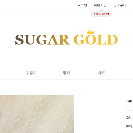
로그인
회원가입
장바구니
5,000WON
지
귀걸이
발찌
세트
14K
소비
판매