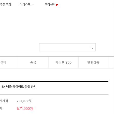
주문조회
마이쇼핑
고객센터
실버
순금
베스트 100
할인상품
 18K 네줄 레이어드 심플 반지
자가격
703,000원
571,000원
가