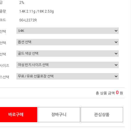
금
2%
중량
14K 2.11g /18K 2.53g
코드
SG-L2272R
선택
선택
선택
사이즈
스선택
0
총 상품 금액
원
바로구매
장바구니
관심상품