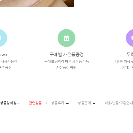
own
구매별 사은품증정
무
시 사용가능한
구매별 금액에 따른 사은품 가득
5만원 이상 
쿠폰 증정
사은품이 팡팡
어디든
상품상세정보
관련상품
상품후기
상품문의
배송/반품/교환안내