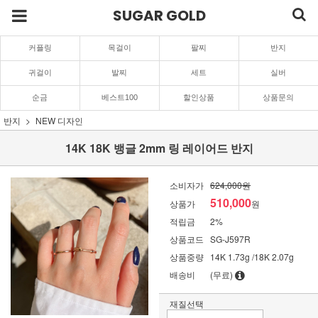
SUGAR GOLD
커플링
목걸이
팔찌
반지
귀걸이
발찌
세트
실버
순금
베스트100
할인상품
상품문의
반지
NEW 디자인
14K 18K 뱅글 2mm 링 레이어드 반지
소비자가
624,000원
510,000
상품가
원
적립금
2%
상품코드
SG-J597R
상품중량
14K 1.73g /18K 2.07g
배송비
(무료)
재질선택