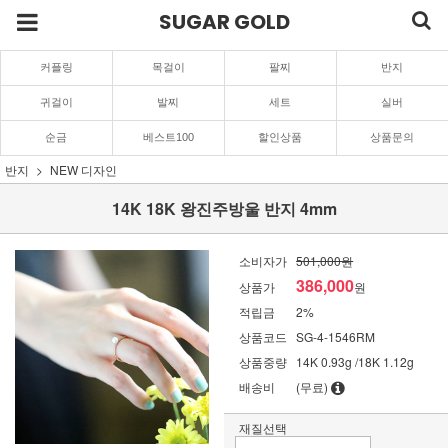
SUGAR GOLD
커플링
목걸이
팔찌
반지
귀걸이
발찌
세트
실버
순금
베스트100
할인상품
상품문의
반지
NEW 디자인
14K 18K 왕진주방울 반지 4mm
소비자가
501,000원
386,000
상품가
원
적립금
2%
상품코드
SG-4-1546RM
상품중량
14K 0.93g /18K 1.12g
배송비
(무료)
재질선택