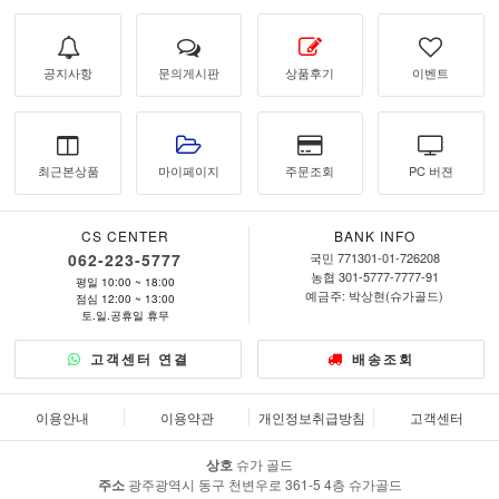
공지사항
문의게시판
상품후기
이벤트
최근본상품
마이페이지
주문조회
PC 버젼
CS CENTER
BANK INFO
062-223-5777
국민 771301-01-726208
농협 301-5777-7777-91
평일 10:00 ~ 18:00
예금주: 박상현(슈가골드)
점심 12:00 ~ 13:00
토.일.공휴일 휴무
고객센터 연결
배송조회
이용안내
이용약관
개인정보취급방침
고객센터
상호
슈가 골드
주소
광주광역시 동구 천변우로 361-5 4층 슈가골드