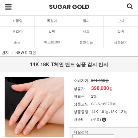
SUGAR GOLD
커플링
목걸이
팔찌
반지
귀걸이
발찌
세트
실버
순금
베스트100
할인상품
상품문의
반지
NEW 디자인
14K 18K T체인 밴드 심플 검지 반지
소비자가
501,000원
398,000
상품가
원
적립금
2%
상품코드
SG-6-1607RM
상품중량
14K 1.01g /18K 1.21g
배송비
(무료)
재질선택